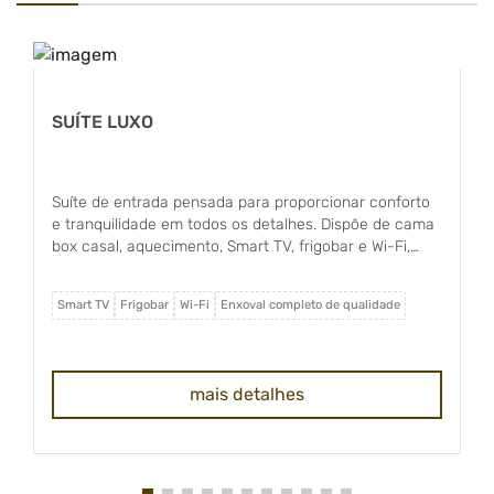
SUÍTE LUXO
Suíte de entrada pensada para proporcionar conforto
e tranquilidade em todos os detalhes. Dispõe de cama
box casal, aquecimento, Smart TV, frigobar e Wi-Fi,
além de banheiro privativo e enxoval completo de
qualidade. Uma excelente opção para quem deseja
Smart TV
Frigobar
Wi-Fi
Enxoval completo de qualidade
vivenciar a experiência da pousada com ótimo custo-
benefício, sem abrir mão do aconchego.
mais detalhes