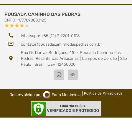
POUSADA CAMINHO DAS PEDRAS
CNPJ: 11777898000125
star
star
star
star
star
phone
Whatsapp: +55 (12) 9 9201-0108
mail_outline
contato@pousadacaminhodaspedras.com.br
Rua Dr. Dorival Rodrigues, 410 - Pousada Caminho das
location_on
Pedras, Recanto das Araucarias | Campos do Jordão | São
Paulo | Brasil | CEP: 12460000
|
Política de Privacidade
Desenvolvido por
Foco Multimídia