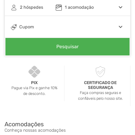
keyboard_arrow_down
2
hóspedes
1
acomodação
keyboard_arrow_down
Cupom
Pesquisar
PIX
CERTIFICADO DE
SEGURANÇA
Pague via Pix e ganhe 10%
Faça compras seguras e
de desconto.
confiáveis pelo nosso site.
Acomodações
Conheça nossas acomodações